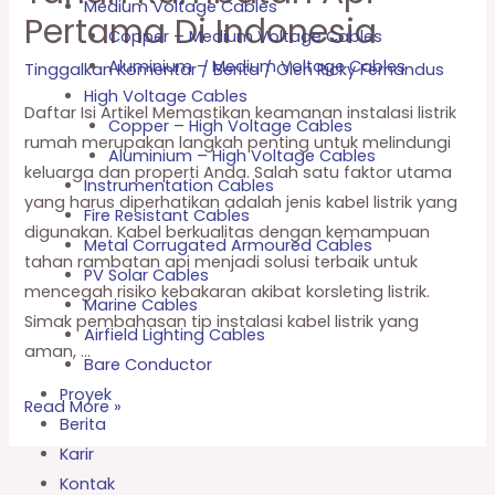
Medium Voltage Cables
Pertama Di Indonesia
Copper – Medium Voltage Cables
Aluminium – Medium Voltage Cables
Tinggalkan Komentar
/
Berita
/ Oleh
Ricky Fernandus
High Voltage Cables
Daftar Isi Artikel Memastikan keamanan instalasi listrik
Copper – High Voltage Cables
rumah merupakan langkah penting untuk melindungi
Aluminium – High Voltage Cables
keluarga dan properti Anda. Salah satu faktor utama
Instrumentation Cables
yang harus diperhatikan adalah jenis kabel listrik yang
Fire Resistant Cables
digunakan. Kabel berkualitas dengan kemampuan
Metal Corrugated Armoured Cables
tahan rambatan api menjadi solusi terbaik untuk
PV Solar Cables
mencegah risiko kebakaran akibat korsleting listrik.
Marine Cables
Simak pembahasan tip instalasi kabel listrik yang
Airfield Lighting Cables
aman, …
Bare Conductor
Proyek
Read More »
Berita
Karir
Kontak