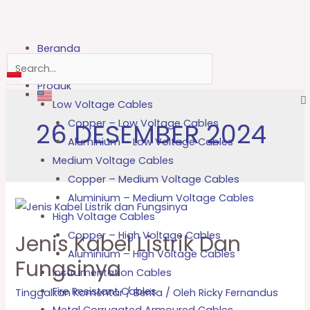
Beranda
Tentang Kami
Produk
Low Voltage Cables
Copper – Low Voltage Cables
26 DESEMBER 2024
Aluminium – Low Voltage Cables
Medium Voltage Cables
Copper – Medium Voltage Cables
Aluminium – Medium Voltage Cables
High Voltage Cables
Copper – High Voltage Cables
Jenis Kabel Listrik Dan
Aluminium – High Voltage Cables
Fungsinya
Instrumentation Cables
Fire Resistant Cables
Tinggalkan Komentar
/
Berita
/ Oleh
Ricky Fernandus