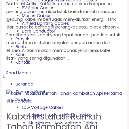
Metal Corrugated Armoured Cables
Daftar isi Artikel Kabel listrik merupakan komponen
PV Solar Cables
penting dalam instalasi listrik baik di rumah maupun
Marine Cables
gedung. Kabel ini bertugas menyalurkan energi listrik
Airfield Lighting Cables
dari pusat ke berbagai perangkat atau alat elektronik.
Bare Conductor
Pemilihan jenis kabel yang tepat sangat penting untuk
Proyek
memastikan instalasi berjalan dengan aman dan
Berita
efisien. Artikel ini akan membahas jenis-jenis kabel
Karir
listrik yang sering digunakan …
Kontak
Read More »
Beranda
Tentang Kami
Produk
Low Voltage Cables
Kabel Instalasi Rumah
Copper – Low Voltage Cables
Aluminium – Low Voltage Cables
Tahan Rambatan Api